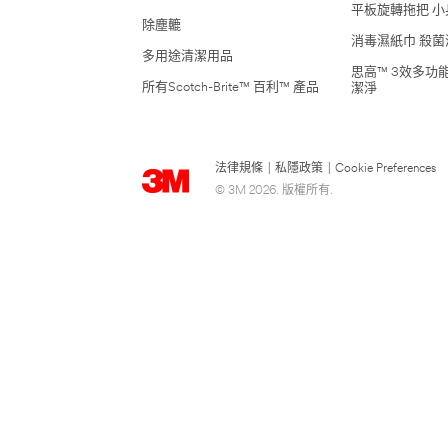
平板旋轉拖把 小
除塵轆
消毒濕紙巾 殺菌
多用途清潔用品
思高™ 3效多功
所有Scotch-Brite™ 百利™ 產品
潔淨
法律規條
|
私隱政策
|
Cookie Preferences
© 3M 2026. 版權所有.