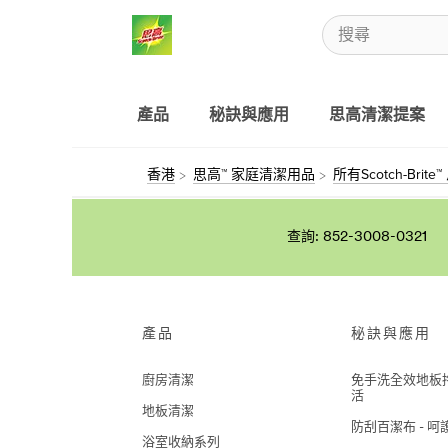
產品
秘訣與應用
思高清潔提案
香港
思高™ 家庭清潔用品
所有Scotch-Brite
查詢: 852-3008-0321
產品
秘訣與應用
廚房清潔
免手洗全效地板拖
活
地板清潔
防刮百潔布 - 
浴室收納系列