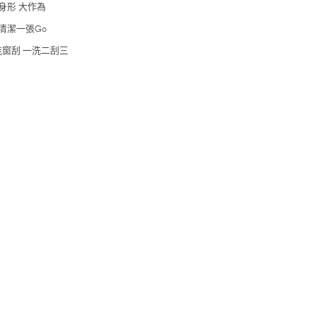
身形 大作為
清潔一張Go
能窗刮 一洗二刮三