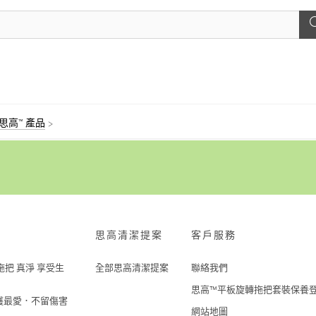
™ 思高™ 產品
思高清潔提案
客戶服務
把 真淨 享受生
全部思高清潔提案
聯絡我們
思高™平板旋轉拖把套裝保養
呵護最愛．不留傷害
網站地圖