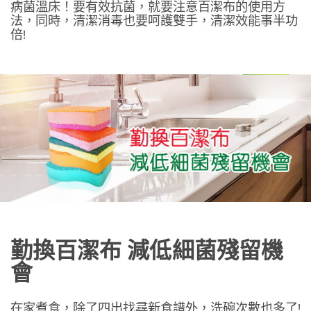
病菌溫床！要有效抗菌，就要注意百潔布的使用方
法，同時，清潔消毒也要呵護雙手，清潔效能事半功
倍!
勤換百潔布 減低細菌殘留機
會
在家煮食，除了四出找尋新食譜外，洗碗次數也多了!