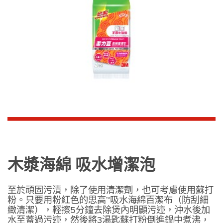
木漿海綿 吸水增潔泡
至於頑固污漬，除了使用清潔劑，也可考慮使用蘇打
粉。只要用粉紅色的思高™吸水海綿百潔布（防刮細
緻清潔），輕擦5分鐘去除煲內明顯污迹，沖水後加
水至蓋過污迹，然後將3湯匙蘇打粉倒進鍋中煮沸，