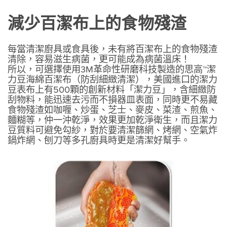
減少百潔布上的食物殘渣
每當清潔廚具或食具後，未有將百潔布上的食物殘渣
清除，容易滋生病菌，更可能成為病菌溫床！
所以，可選擇使用3M革命性研磨科技製造的思高™潔
力豆海綿百潔布（防刮細緻清潔），美國進口的潔力
豆表布上有500顆的創新材料「潔力豆」，含細緻防
刮物料，能迅速去污而不損器皿表面，同時更不易藏
食物殘渣如咖喱、炒蛋、芝士、麥皮、菜渣、煎魚、
麵糊等，仲一沖乾淨，效果更加乾淨衛生，而且潔力
豆質料可避免勾紗，對於要清潔篩網、烤網、空氣炸
鍋炸網、刨刀等多孔廚具時更是清潔好幫手。