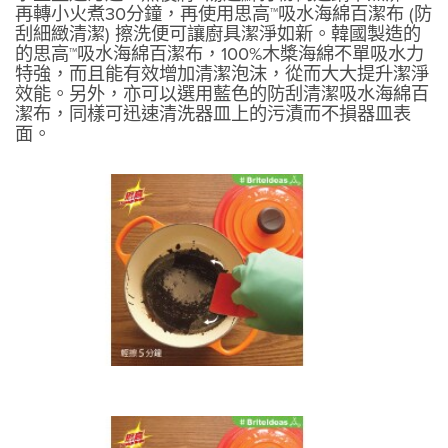
再轉小火煮30分鐘，再使用思高™吸水海綿百潔布 (防
刮細緻清潔) 擦洗便可讓廚具潔淨如新。韓國製造的
的思高™吸水海綿百潔布，100%木槳海綿不單吸水力
特強，而且能有效增加清潔泡沫，從而大大提升潔淨
效能。另外，亦可以選用藍色的防刮清潔吸水海綿百
潔布，同樣可迅速清洗器皿上的污漬而不損器皿表
面。