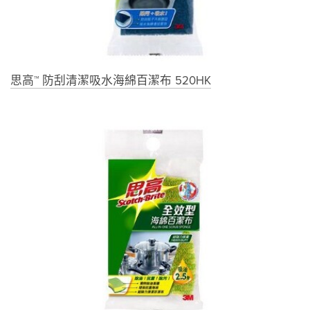
思高™ 防刮清潔吸水海綿百潔布 520HK