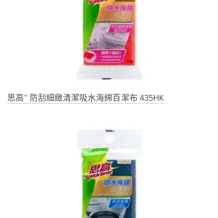
思高™ 防刮細緻清潔吸水海綿百潔布 435HK