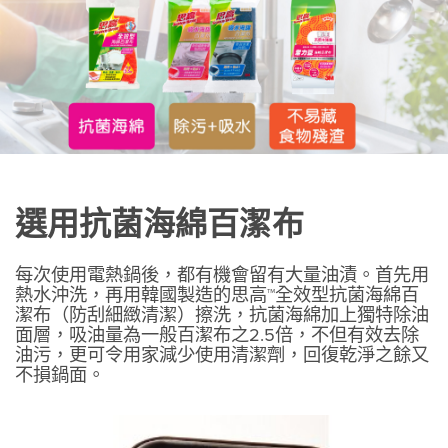
選用抗菌海綿百潔布
每次使用電熱鍋後，都有機會留有大量油漬。首先用
熱水沖洗，再用韓國製造的思高™全效型抗菌海綿百
潔布（防刮細緻清潔）擦洗，抗菌海綿加上獨特除油
面層，吸油量為一般百潔布之2.5倍，不但有效去除
油污，更可令用家減少使用清潔劑，回復乾淨之餘又
不損鍋面。