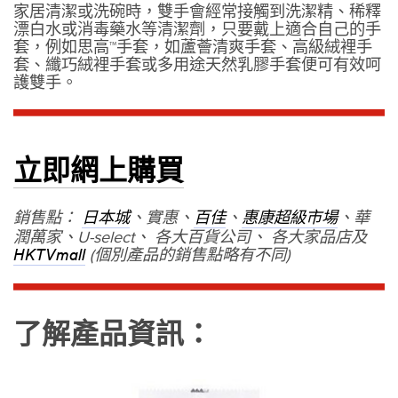
家居清潔或洗碗時，雙手會經常接觸到洗潔精、稀釋
漂白水或消毒藥水等清潔劑，只要戴上適合自己的手
套，例如思高™手套，如蘆薈清爽手套、高級絨裡手
套、纖巧絨裡手套或多用途天然乳膠手套便可有效呵
護雙手。
立即網上購買
銷售點：
、實惠、
、
、華
日本城
百佳
惠康超級市場
潤萬家、U-select、 各大百貨公司、 各大家品店及
(個別產品的銷售點略有不同)
HKTVmall
了解產品資訊：