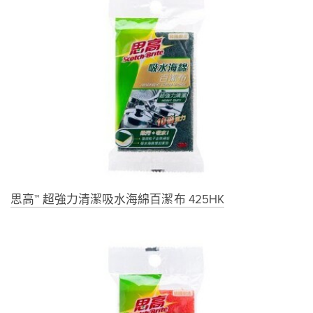
思高™ 超強力清潔吸水海綿百潔布 425HK