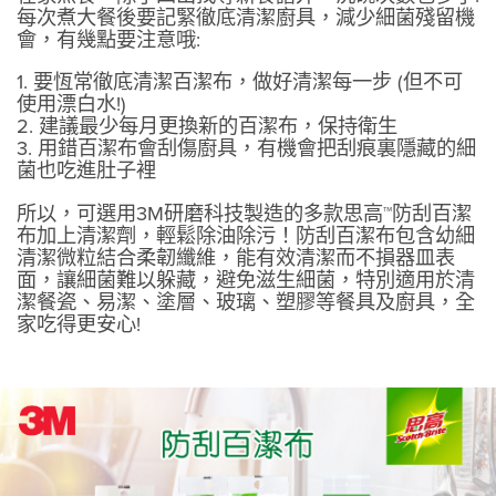
每次煮大餐後要記緊徹底清潔廚具，減少細菌殘留機
會，有幾點要注意哦:
1. 要恆常徹底清潔百潔布，做好清潔每一步 (但不可
使用漂白水!)
2. 建議最少每月更換新的百潔布，保持衛生
3. 用錯百潔布會刮傷廚具，有機會把刮痕裏隱藏的細
菌也吃進肚子裡
所以，可選用3M研磨科技製造的多款思高™防刮百潔
布加上清潔劑，輕鬆除油除污！防刮百潔布包含幼細
清潔微粒結合柔韌纖維，能有效清潔而不損器皿表
面，讓細菌難以躲藏，避免滋生細菌，特別適用於清
潔餐瓷、易潔、塗層、玻璃、塑膠等餐具及廚具，全
家吃得更安心!