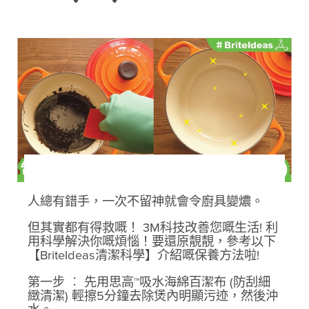
人總有錯手，一次不留神就會令廚具變燶。
但其實都有得救嘅！ 3M科技改善您嘅生活! 利
用科學解決你嘅煩惱！要還原靚靚，參考以下
【BriteIdeas清潔科學】介紹嘅保養方法啦!
第一步 ︰ 先用思高™吸水海綿百潔布 (防刮細
緻清潔) 輕擦5分鐘去除煲內明顯污迹，然後沖