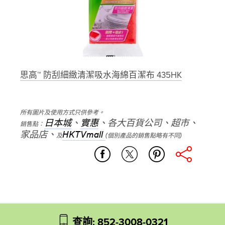
思高™ 防刮細緻清潔吸水海綿百潔布 435HK
所有圖片及使用方式只供參考。
日本城
、
實惠
、各大百貨公司、超市、
銷售點：
家品店、
HKTVmall
及
(個別產品的銷售點略有不同)
kitchen
entertaining
printed_lint_rollers
lint_rollers
查詢: 852-3008-0321