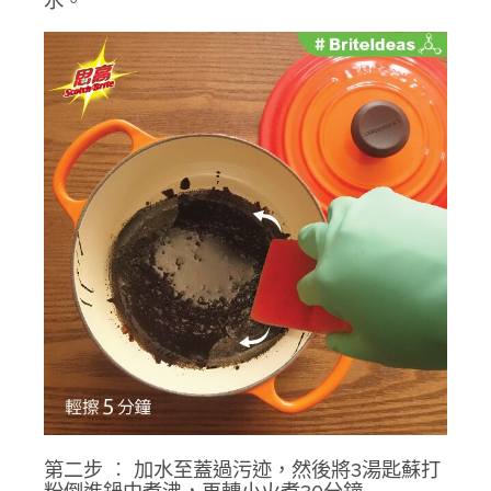
水。
第二步 ︰ 加水至蓋過污迹，然後將3湯匙蘇打