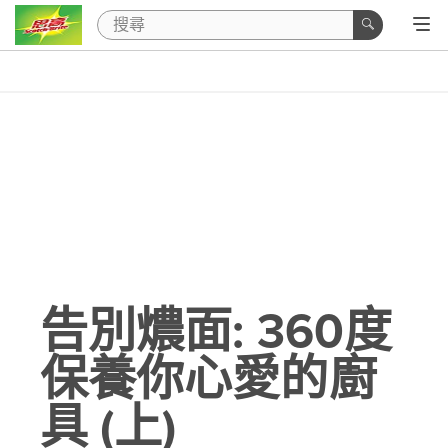
告別燶面: 360度
保養你心愛的廚
具 (上)