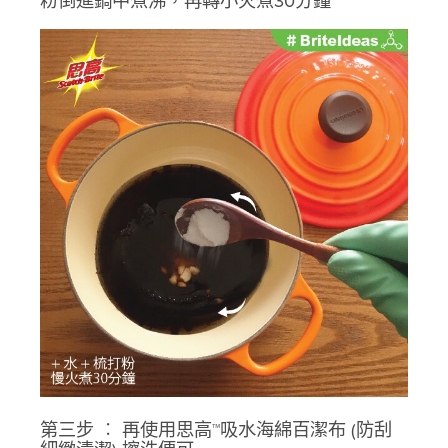
粉倒進鍋中煮沸，再轉小火煮30分鐘
第三步 ︰ 再使用思高™吸水海綿百潔布 (防刮